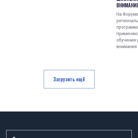
ВНИМАНИЯ
На Форуме
региональ
программа
применяют
обучения 
внимания 
Загрузить ещё