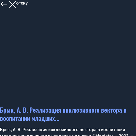
В библиотеку
Брык, А. В. Реализация инклюзивного вектора в
воспитании младших...
Брык, А. В. Реализация инклюзивного вектора в воспитании
младших школьников в условиях гимназии // Magister. – 2022. –